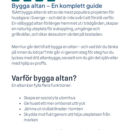
Bygga altan – En komplett guide
15Att bygga altan är ett av de mest populära projekten för
husägare i Sverige – och det är inte svårt att förstå varför.
En välbyggd altan förlänger hemmet ut i trädgården, skapar
en naturlig uteplats för avkoppling, umgänge och
grillkvällar, och ökar dessutom värdet på bostaden.
Men hur går det till att bygga en altan – och vad bör du tänka
på innan du börjar? Här går vi igenom steg för steg hur du
lyckas med ditt altanbygge, oavsett om du gör det själv eller
med hjälp av proffs.
Varför bygga altan?
En altan kan fylla flera funktioner:
Skapa en social yta utomhus
Ge huset ett mer ombonat uttryck
Jämna ut nivåskillnader i tomten
Skydda mot fukt genom att höja uteplatsen från
marken