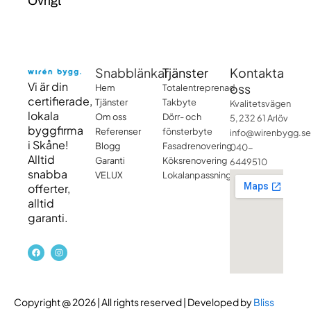
Övrigt
Snabblänkar
Tjänster
Kontakta
Vi är din
oss
Hem
Totalentreprenad
certifierade,
Tjänster
Takbyte
Kvalitetsvägen
lokala
Om oss
Dörr- och
5, 232 61 Arlöv
byggfirma
Referenser
fönsterbyte
info@wirenbygg.se
i Skåne!
Blogg
Fasadrenovering
040-
Alltid
Garanti
Köksrenovering
6449510
snabba
VELUX
Lokalanpassning
offerter,
alltid
garanti.
F
I
a
n
c
s
e
t
b
a
o
g
o
r
Copyright @ 2026 | All rights reserved | Developed by
Bliss
k
a