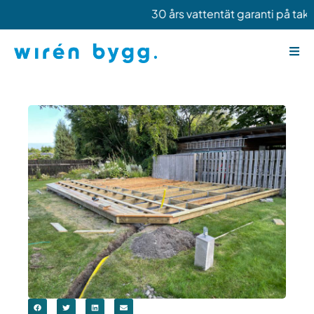
Hoppa
30 års vattentät garanti på takbyte
till
innehåll