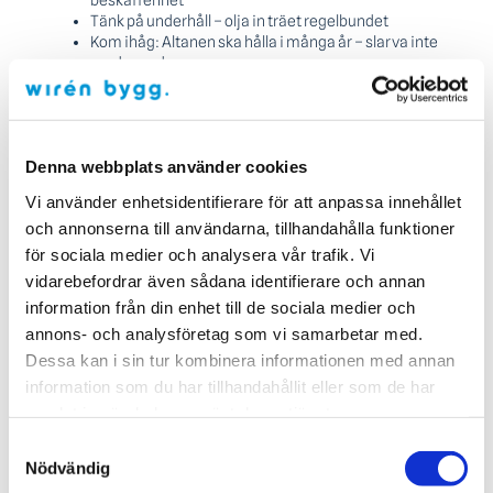
beskaffenhet
Tänk på underhåll – olja in träet regelbundet
Kom ihåg: Altanen ska hålla i många år – slarva inte
med grunden
Sammanfattning: bygga altan
med kvalitet
Denna webbplats använder cookies
Att bygga altan är ett av de mest givande projekten du kan
göra för ditt hus. Men det gäller att göra det rätt – från
Vi använder enhetsidentifierare för att anpassa innehållet
grunden. Med rätt konstruktion, material och planering får
och annonserna till användarna, tillhandahålla funktioner
du en hållbar, snygg och praktisk uteplats som du kommer
för sociala medier och analysera vår trafik. Vi
njuta av i många år framöver.
vidarebefordrar även sådana identifierare och annan
information från din enhet till de sociala medier och
Vill du ha hjälp att bygga altan?
annons- och analysföretag som vi samarbetar med.
På Wirén Bygg kan vi:
Dessa kan i sin tur kombinera informationen med annan
information som du har tillhandahållit eller som de har
Bygga altaner i alla storlekar och stilar
Anpassa efter tomt, hus och dina behov
samlat in när du har använt deras tjänster.
Leverera helhetslösningar med hög kvalitet – från
Samtyckesval
grund till räcke
Nödvändig
Läs mer om våra övriga tjänster här
– eller kontakta oss