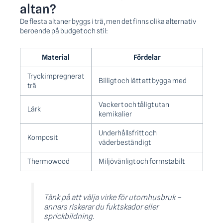
altan?
De flesta altaner byggs i trä, men det finns olika alternativ
beroende på budget och stil:
Material
Fördelar
Tryckimpregnerat
Billigt och lätt att bygga med
trä
Vackert och tåligt utan
Lärk
kemikalier
Underhållsfritt och
Komposit
väderbeständigt
Thermowood
Miljövänligt och formstabilt
Tänk på att välja virke för utomhusbruk –
annars riskerar du fuktskador eller
sprickbildning.