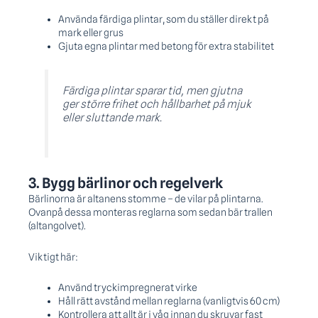
Använda färdiga plintar, som du ställer direkt på
mark eller grus
Gjuta egna plintar med betong för extra stabilitet
Färdiga plintar sparar tid, men gjutna
ger större frihet och hållbarhet på mjuk
eller sluttande mark.
3. Bygg bärlinor och regelverk
Bärlinorna är altanens stomme – de vilar på plintarna.
Ovanpå dessa monteras reglarna som sedan bär trallen
(altangolvet).
Viktigt här:
Använd tryckimpregnerat virke
Håll rätt avstånd mellan reglarna (vanligtvis 60 cm)
Kontrollera att allt är i våg innan du skruvar fast