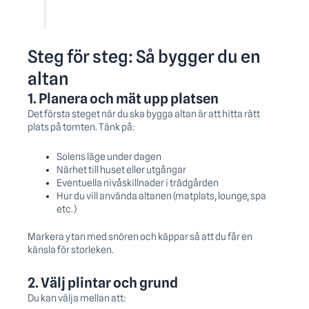
Steg för steg: Så bygger du en
altan
1. Planera och mät upp platsen
Det första steget när du ska bygga altan är att hitta rätt
plats på tomten. Tänk på:
Solens läge under dagen
Närhet till huset eller utgångar
Eventuella nivåskillnader i trädgården
Hur du vill använda altanen (matplats, lounge, spa
etc.)
Markera ytan med snören och käppar så att du får en
känsla för storleken.
2. Välj plintar och grund
Du kan välja mellan att: