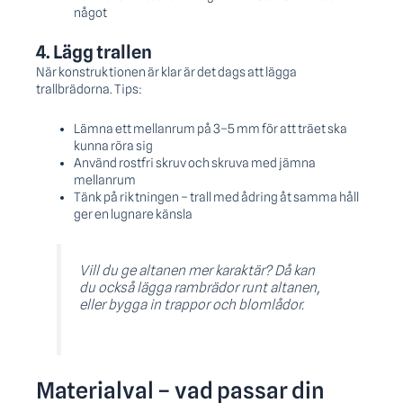
något
4. Lägg trallen
När konstruktionen är klar är det dags att lägga
trallbrädorna. Tips:
Lämna ett mellanrum på 3–5 mm för att träet ska
kunna röra sig
Använd rostfri skruv och skruva med jämna
mellanrum
Tänk på riktningen – trall med ådring åt samma håll
ger en lugnare känsla
Vill du ge altanen mer karaktär? Då kan
du också lägga rambrädor runt altanen,
eller bygga in trappor och blomlådor.
Materialval – vad passar din