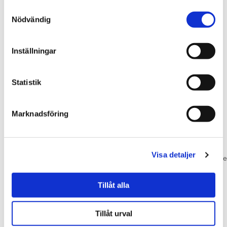
Samtyckesval
Nödvändig
Kontakta oss för offert!
Inställningar
Statistik
Snabblänkar
Tjänster
Kontakta
Marknadsföring
Vi är din
oss
Hem
Totalentreprenad
certifierade,
Tjänster
Takbyte
Kvalitetsvägen
lokala
Om oss
Dörr- och
5, 232 61 Arlöv
Visa detaljer
byggfirma
Referenser
fönsterbyte
info@wirenbygg.se
i Skåne!
Blogg
Fasadrenovering
040-
Alltid
Garanti
Köksrenovering
6449510
Tillåt alla
snabba
VELUX
Lokalanpassning
offerter,
alltid
Tillåt urval
garanti.