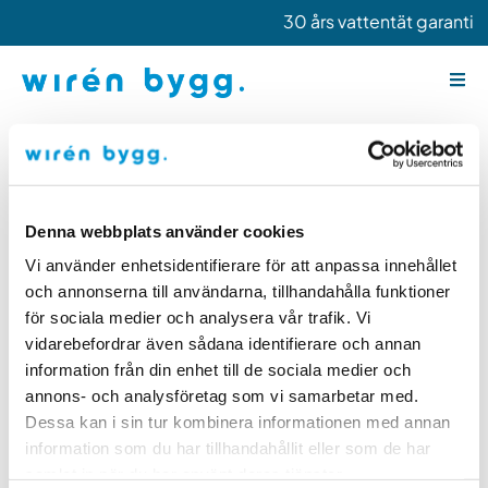
Hoppa
30 års vattentät garanti 
till
innehåll
Velux takfönster – professionellt
monterade av Wirén Bygg
Denna webbplats använder cookies
Ett Velux takfönster ger mer dagsljus, bättre inomhusklimat och
ökad trivsel i ditt hem. Wirén Bygg är certifierade montörer av
Vi använder enhetsidentifierare för att anpassa innehållet
Velux produkter och ser till att varje takfönster monteras korrekt,
och annonserna till användarna, tillhandahålla funktioner
säkert och enligt tillverkarens krav.
för sociala medier och analysera vår trafik. Vi
vidarebefordrar även sådana identifierare och annan
Vi hjälper dig med allt från rådgivning och val av rätt takfönster till
information från din enhet till de sociala medier och
montering vid nybyggnation, renovering eller byte av befintligt
fönster. Med rätt installation säkerställs både funktion,
annons- och analysföretag som vi samarbetar med.
energieffektivitet och lång livslängd.
Dessa kan i sin tur kombinera informationen med annan
information som du har tillhandahållit eller som de har
När du anlitar Wirén Bygg får du ett professionellt utfört arbete
samlat in när du har använt deras tjänster.
med fokus på kvalitet, täthet och ett snyggt slutresultat.