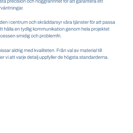
sta precision och noggrannhet för att garantera ett
rväntningar.
unden i centrum och skräddarsyr våra tjänster för att passa
l att hålla en tydlig kommunikation genom hela projektet
rocessen smidig och problemfri.
sar aldrig med kvaliteten. Från val av material till
er vi att varje detalj uppfyller de högsta standarderna.