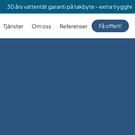
 vattentät garanti på takbyte – extra trygghet när du 
Få offert!
Tjänster
Om oss
Referenser