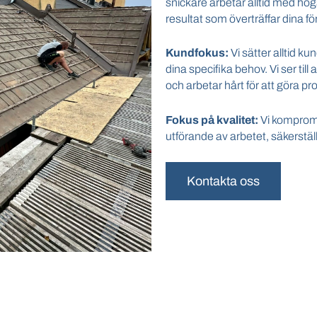
snickare arbetar alltid med hög
resultat som överträffar dina fö
Kundfokus:
Vi sätter alltid k
dina specifika behov. Vi ser til
och arbetar hårt för att göra p
Fokus på kvalitet:
Vi kompromis
utförande av arbetet, säkerställ
Kontakta oss