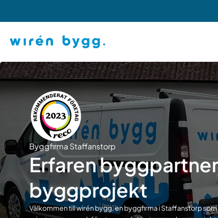
Hoppa
till
innehåll
Byggfirma Staffanstorp
Erfaren byggpartner
byggprojekt
Välkommen till wirén bygg, en byggfirma i Staffanstorp som