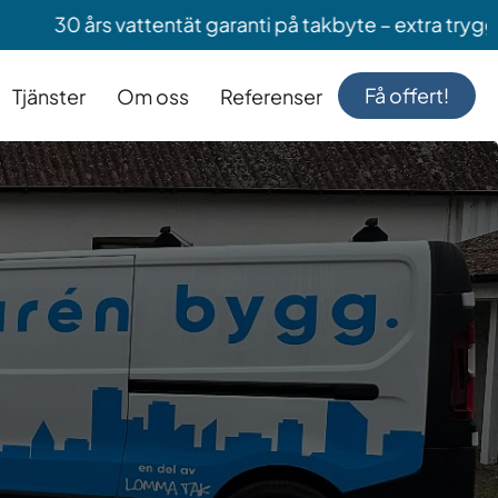
vattentät garanti på takbyte – extra trygghet när du by
Få offert!
Tjänster
Om oss
Referenser