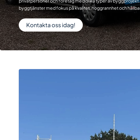
privatpersoner och företag med olika typer av byggprojekt. 
byggtjänster med fokus på kvalitet, noggrannhet och hållbar
Kontakta oss idag!