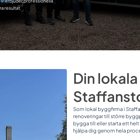
Vi erbjuder professionella
a resultat.
Din lokala
Staffanst
Som lokal byggfirma i Staffan
renoveringar till större byg
bygga till eller starta ett he
hjälpa dig genom hela proc