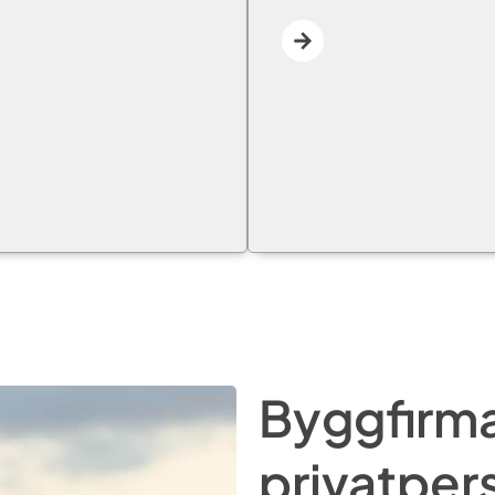
Byggfirma 
privatper