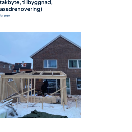
(takbyte, tillbyggnad,
fasadrenovering)
äs mer