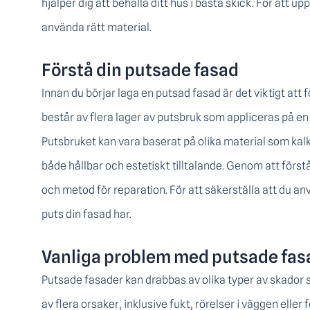
hjälper dig att behålla ditt hus i bästa skick. För att 
använda rätt material.
Förstå din putsade fasad
Innan du börjar laga en putsad fasad är det viktigt att 
består av flera lager av putsbruk som appliceras på en
Putsbruket kan vara baserat på olika material som kalk,
både hållbar och estetiskt tilltalande. Genom att förstå
och metod för reparation. För att säkerställa att du anv
puts din fasad har.
Vanliga problem med putsade fas
Putsade fasader kan drabbas av olika typer av skador 
av flera orsaker, inklusive fukt, rörelser i väggen elle