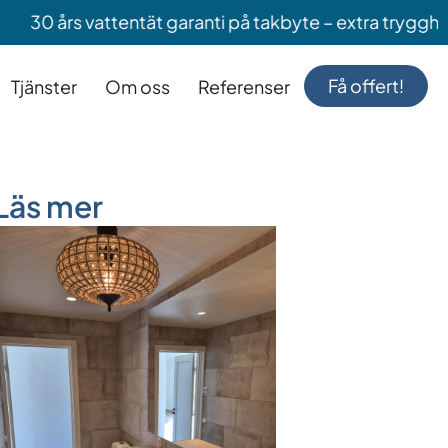
 vattentät garanti på takbyte – extra trygghet när du 
Få offert!
Tjänster
Om oss
Referenser
Läs mer