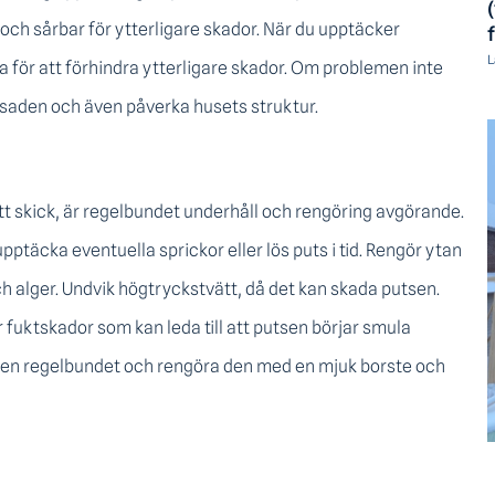
och sårbar för ytterligare skador. När du upptäcker
L
a för att förhindra ytterligare skador. Om problemen inte
asaden och även påverka husets struktur.
ott skick, är regelbundet underhåll och rengöring avgörande.
ptäcka eventuella sprickor eller lös puts i tid. Rengör ytan
h alger. Undvik högtryckstvätt, då det kan skada putsen.
 fuktskador som kan leda till att putsen börjar smula
aden regelbundet och rengöra den med en mjuk borste och