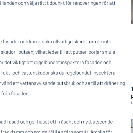
llanden och välja rätt tidpunkt för renoveringen för att
 fasader och kan orsaka allvarliga skador om de inte
kador i putsen, vilket leder till att putsen börjar smula
 är det viktigt att regelbundet inspektera fasaden och
a fukt- och vattenskador ska du regelbundet inspektera
änd ett vattenavvisande putsbruk och se till att dränering
n från fasaden.
L
tsad fasad och ger huset ett fräscht och nytt utseende.
fri från damm och smuts. Välj en färg som är lämplig för