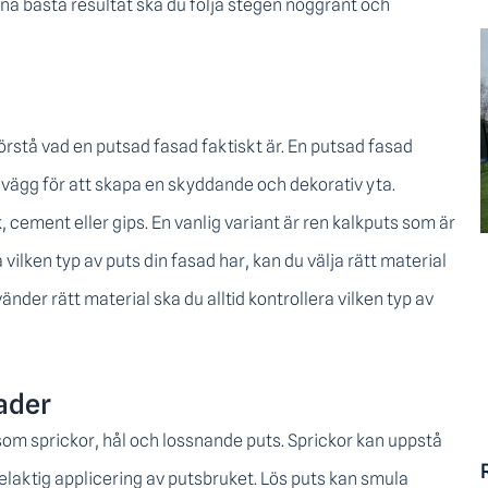
uppnå bästa resultat ska du följa stegen noggrant och
förstå vad en putsad fasad faktiskt är. En putsad fasad
 vägg för att skapa en skyddande och dekorativ yta.
 cement eller gips. En vanlig variant är ren kalkputs som är
 vilken typ av puts din fasad har, kan du välja rätt material
änder rätt material ska du alltid kontrollera vilken typ av
ader
som sprickor, hål och lossnande puts. Sprickor kan uppstå
r felaktig applicering av putsbruket. Lös puts kan smula