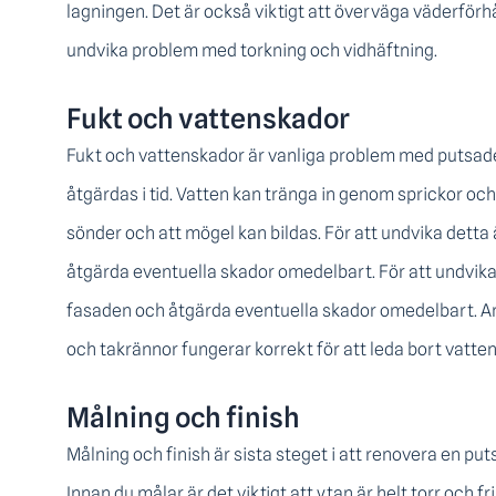
lagningen. Det är också viktigt att överväga väderförhå
undvika problem med torkning och vidhäftning.
Fukt och vattenskador
Fukt och vattenskador är vanliga problem med putsade
åtgärdas i tid. Vatten kan tränga in genom sprickor och s
sönder och att mögel kan bildas. För att undvika detta
åtgärda eventuella skador omedelbart. För att undvik
fasaden och åtgärda eventuella skador omedelbart. Anv
och takrännor fungerar korrekt för att leda bort vatte
Målning och finish
Målning och finish är sista steget i att renovera en pu
Innan du målar är det viktigt att ytan är helt torr och 