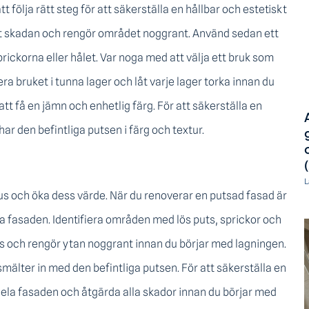
tt följa rätt steg för att säkerställa en hållbar och estetiskt
runt skadan och rengör området noggrant. Använd sedan ett
sprickorna eller hålet. Var noga med att välja ett bruk som
ra bruket i tunna lager och låt varje lager torka innan du
tt få en jämn och enhetlig färg. För att säkerställa en
r den befintliga putsen i färg och textur.
L
 hus och öka dess värde. När du renoverar en putsad fasad är
la fasaden. Identifiera områden med lös puts, sprickor och
s och rengör ytan noggrant innan du börjar med lagningen.
smälter in med den befintliga putsen. För att säkerställa en
ela fasaden och åtgärda alla skador innan du börjar med