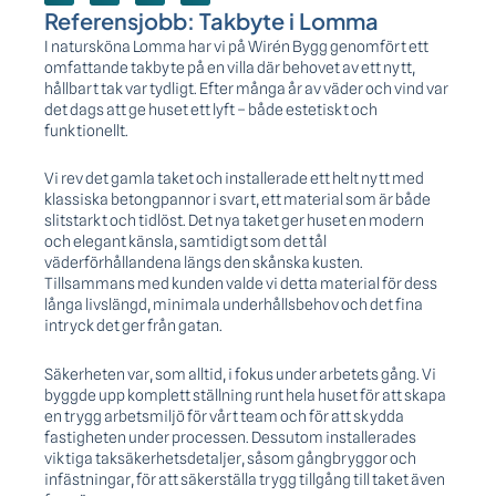
Referensjobb: Takbyte i Lomma
I natursköna Lomma har vi på Wirén Bygg genomfört ett
omfattande takbyte på en villa där behovet av ett nytt,
hållbart tak var tydligt. Efter många år av väder och vind var
det dags att ge huset ett lyft – både estetiskt och
funktionellt.
Vi rev det gamla taket och installerade ett helt nytt med
klassiska betongpannor i svart, ett material som är både
slitstarkt och tidlöst. Det nya taket ger huset en modern
och elegant känsla, samtidigt som det tål
väderförhållandena längs den skånska kusten.
Tillsammans med kunden valde vi detta material för dess
långa livslängd, minimala underhållsbehov och det fina
intryck det ger från gatan.
Säkerheten var, som alltid, i fokus under arbetets gång. Vi
byggde upp komplett ställning runt hela huset för att skapa
en trygg arbetsmiljö för vårt team och för att skydda
fastigheten under processen. Dessutom installerades
viktiga taksäkerhetsdetaljer, såsom gångbryggor och
infästningar, för att säkerställa trygg tillgång till taket även