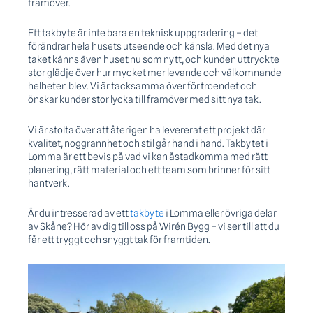
framöver.
Ett takbyte är inte bara en teknisk uppgradering – det
förändrar hela husets utseende och känsla. Med det nya
taket känns även huset nu som nytt, och kunden uttryckte
stor glädje över hur mycket mer levande och välkomnande
helheten blev. Vi är tacksamma över förtroendet och
önskar kunder stor lycka till framöver med sitt nya tak.
Vi är stolta över att återigen ha levererat ett projekt där
kvalitet, noggrannhet och stil går hand i hand. Takbytet i
Lomma är ett bevis på vad vi kan åstadkomma med rätt
planering, rätt material och ett team som brinner för sitt
hantverk.
Är du intresserad av ett
takbyte
i Lomma eller övriga delar
av Skåne? Hör av dig till oss på Wirén Bygg – vi ser till att du
får ett tryggt och snyggt tak för framtiden.