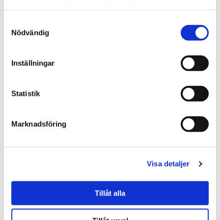
samlat in när du har använt deras tjänster.
Referensjobb: Malörtsvägen
(takbyte, tillbyggnad,
Samtyckesval
Nödvändig
fasadrenovering)
Läs mer
Inställningar
Statistik
Marknadsföring
Visa detaljer
Tillåt alla