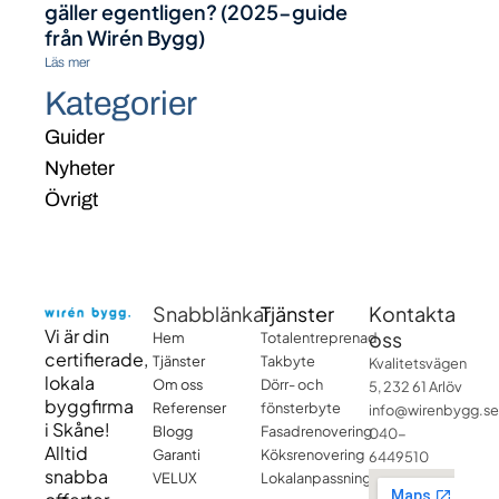
gäller egentligen? (2025-guide
från Wirén Bygg)
Läs mer
Kategorier
Guider
Nyheter
Övrigt
Snabblänkar
Tjänster
Kontakta
Vi är din
oss
Hem
Totalentreprenad
certifierade,
Tjänster
Takbyte
Kvalitetsvägen
lokala
Om oss
Dörr- och
5, 232 61 Arlöv
byggfirma
Referenser
fönsterbyte
info@wirenbygg.se
i Skåne!
Blogg
Fasadrenovering
040-
Alltid
Garanti
Köksrenovering
6449510
snabba
VELUX
Lokalanpassning