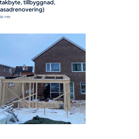
(takbyte, tillbyggnad,
fasadrenovering)
äs mer