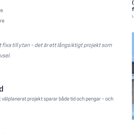
de
L
tre
fixa till ytan – det är ett långsiktigt projekt som
vsel.
id
t välplanerat projekt sparar både tid och pengar – och