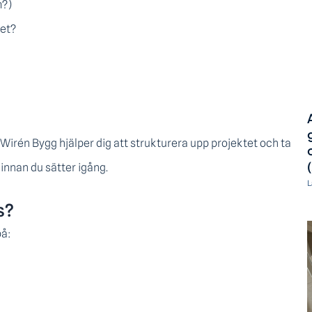
m?)
tet?
på Wirén Bygg hjälper dig att strukturera upp projektet och ta
i innan du sätter igång.
L
s?
på: