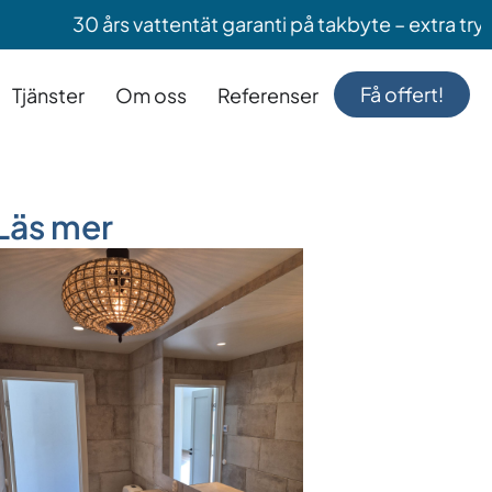
 års vattentät garanti på takbyte – extra trygghet när
Få offert!
Tjänster
Om oss
Referenser
Läs mer