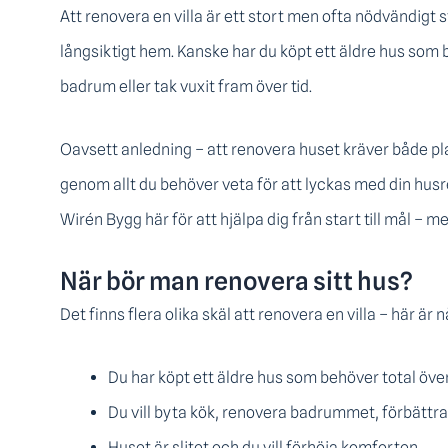
Att renovera en villa är ett stort men ofta nödvändigt s
långsiktigt hem. Kanske har du köpt ett äldre hus som b
badrum eller tak vuxit fram över tid.
Oavsett anledning – att renovera huset kräver både pl
genom allt du behöver veta för att lyckas med din husre
Wirén Bygg här för att hjälpa dig från start till mål – m
När bör man renovera sitt hus?
Det finns flera olika skäl att renovera en villa – här är 
Du har köpt ett äldre hus som behöver total öve
Du vill byta kök, renovera badrummet, förbättra 
Huset är slitet och du vill förhöja komforten