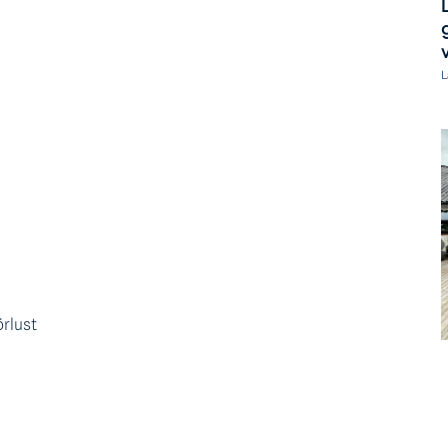
L
örlust