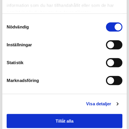
information som du har tillhandahållit eller som de har
Dörr- & fönsterbyte
samlat in när du har använt deras tjänster.
Våra erfarna hantverkare är specialiserade på att förvandla ditt
Samtyckesval
hem genom att byta ut dörrar och fönster. Med fokus på både
Nödvändig
estetik och funktionalitet erbjuder vi skräddarsydda lösningar.
Inställningar
Fasadrenoveringar
Ge din fastighets fasad nytt liv med våra professionella
Statistik
renoveringstjänster. Oavsett om du vill återställa en historisk
fasad, modernisera en äldre byggnad eller öka energieffektiviteten,
har vi rätt lösning.
Marknadsföring
Kök- & badrumsrenoveringar
Visa detaljer
Köket och badrummet är hjärtat av ditt hem, och vi är här för att
göra dem ännu bättre. Med vår expertis inom kök och
Tillåt alla
badrumsrenoveringar, förvandlar vi dina visioner till praktik och
skönhet.