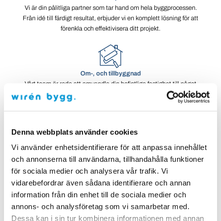
Vi är din pålitliga partner som tar hand om hela byggprocessen.
Från idé till färdigt resultat, erbjuder vi en komplett lösning för att
förenkla och effektivisera ditt projekt.
Om-, och tillbyggnad
Vårt team är redo att omvandla din befintliga fastighet till något
större och bättre. Oavsett om du drömmer om en rymligare
bostad, en modern arbetsplats eller en kreativ utbyggnad.
Denna webbplats använder cookies
Vi använder enhetsidentifierare för att anpassa innehållet
Takbyten
och annonserna till användarna, tillhandahålla funktioner
Låt oss höja taket på din fastighet! Med vår erfarenhet och expertis
för sociala medier och analysera vår trafik. Vi
skapar vi inte bara ett tryggt och hållbart takskydd, utan förvandlar
även din fastighets estetik.
vidarebefordrar även sådana identifierare och annan
information från din enhet till de sociala medier och
annons- och analysföretag som vi samarbetar med.
Dessa kan i sin tur kombinera informationen med annan