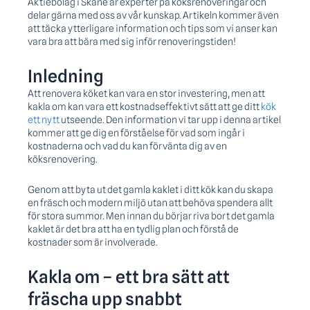
Aktiebolag i Skåne är experter på köksrenoveringar och
delar gärna med oss av vår kunskap. Artikeln kommer även
att täcka ytterligare information och tips som vi anser kan
vara bra att bära med sig inför renoveringstiden!
Inledning
Att renovera köket kan vara en stor investering, men att
kakla om kan vara ett kostnadseffektivt sätt att ge ditt
kök
ett nytt
utseende. Den information vi tar upp i denna artikel
kommer att ge dig en förståelse för vad som ingår i
kostnaderna och vad du kan förvänta dig av en
köksrenovering.
Genom att byta ut det gamla kaklet i ditt kök kan du skapa
en fräsch och modern miljö utan att behöva spendera allt
för stora summor. Men innan du börjar riva bort det gamla
kaklet är det bra att ha en tydlig plan och förstå de
kostnader som är involverade.
Kakla om – ett bra sätt att
fräscha upp snabbt