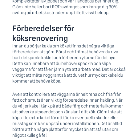
komplexiteten av jobbet och var i landet du befinner dig.
Glöm inte heller bort ROT-avdraget som kan ge dig 30%
avdrag på arbetskostnaden upp till ett visst belopp.
Förberedelser för
köksrenovering
Innan du börjar kakla om köket finns det några viktiga
förberedelser att göra. Först och främst behöver du riva
bort det gamla kaklet och förbereda ytorna för det nya.
Detta kan innebära att du behöver spackla och slipa
väggarna för att få en jämn yta att arbeta med. Det är också
viktigt att mäta noggrant så att du vet hur mycket kakel du
kommer att behöva köpa.
Även att kontrollera att väggarna är helt rena och fria från
fett och smuts är en viktig förberedelse innan kakling. När
du väljer kakel, tänk på att både färg och material kommer
att påverka utseendet och känslan i ditt kök. Glöm inte att
köpa lite extra kakel för att täcka eventuella skador eller
misstag som kan uppstå under installationen. Det är alltid
bättre att ha några plattor för mycket än att stå utan om
något skulle gå fel.