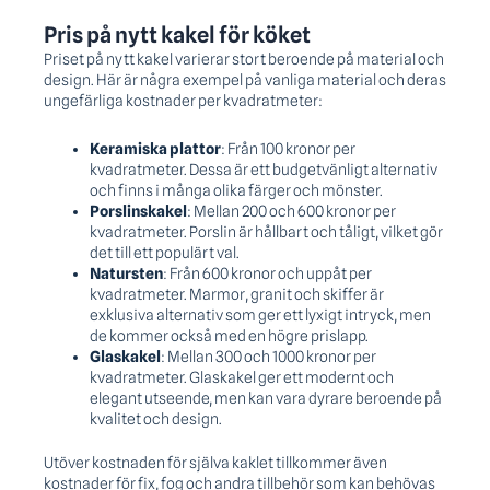
Pris på nytt kakel för köket
Priset på nytt kakel varierar stort beroende på material och
design. Här är några exempel på vanliga material och deras
ungefärliga kostnader per kvadratmeter:
Keramiska plattor
: Från 100 kronor per
kvadratmeter. Dessa är ett budgetvänligt alternativ
och finns i många olika färger och mönster.
Porslinskakel
: Mellan 200 och 600 kronor per
kvadratmeter. Porslin är hållbart och tåligt, vilket gör
det till ett populärt val.
Natursten
: Från 600 kronor och uppåt per
kvadratmeter. Marmor, granit och skiffer är
exklusiva alternativ som ger ett lyxigt intryck, men
de kommer också med en högre prislapp.
Glaskakel
: Mellan 300 och 1000 kronor per
kvadratmeter. Glaskakel ger ett modernt och
elegant utseende, men kan vara dyrare beroende på
kvalitet och design.
Utöver kostnaden för själva kaklet tillkommer även
kostnader för fix, fog och andra tillbehör som kan behövas