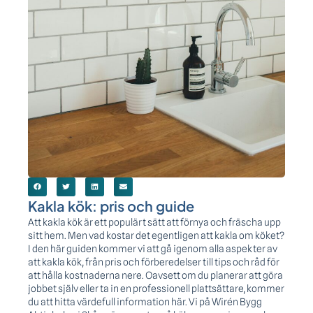
Kakla kök: pris och guide
Att kakla kök är ett populärt sätt att förnya och fräscha upp
sitt hem. Men vad kostar det egentligen att kakla om köket?
I den här guiden kommer vi att gå igenom alla aspekter av
att kakla kök, från pris och förberedelser till tips och råd för
att hålla kostnaderna nere. Oavsett om du planerar att göra
jobbet själv eller ta in en professionell plattsättare, kommer
du att hitta värdefull information här. Vi på Wirén Bygg