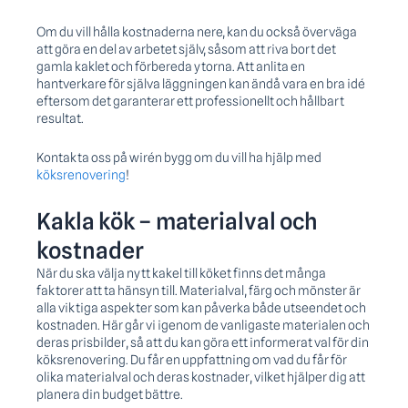
Om du vill hålla kostnaderna nere, kan du också överväga
att göra en del av arbetet själv, såsom att riva bort det
gamla kaklet och förbereda ytorna. Att anlita en
hantverkare för själva läggningen kan ändå vara en bra idé
eftersom det garanterar ett professionellt och hållbart
resultat.
Kontakta oss på wirén bygg om du vill ha hjälp med
köksrenovering
!
Kakla kök – materialval och
kostnader
När du ska välja nytt kakel till köket finns det många
faktorer att ta hänsyn till. Materialval, färg och mönster är
alla viktiga aspekter som kan påverka både utseendet och
kostnaden. Här går vi igenom de vanligaste materialen och
deras prisbilder, så att du kan göra ett informerat val för din
köksrenovering. Du får en uppfattning om vad du får för
olika materialval och deras kostnader, vilket hjälper dig att
planera din budget bättre.