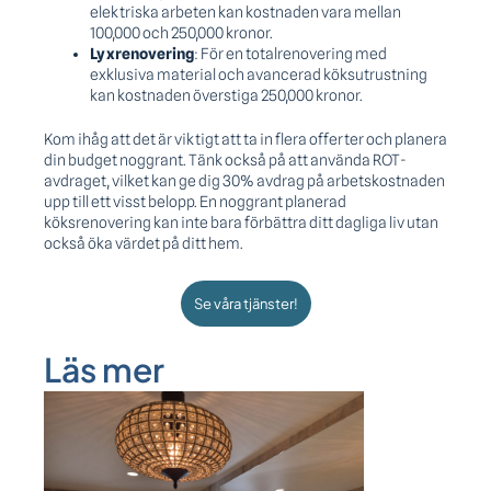
elektriska arbeten kan kostnaden vara mellan
100,000 och 250,000 kronor.
Lyxrenovering
: För en totalrenovering med
exklusiva material och avancerad köksutrustning
kan kostnaden överstiga 250,000 kronor.
Kom ihåg att det är viktigt att ta in flera offerter och planera
din budget noggrant. Tänk också på att använda ROT-
avdraget, vilket kan ge dig 30% avdrag på arbetskostnaden
upp till ett visst belopp. En noggrant planerad
köksrenovering kan inte bara förbättra ditt dagliga liv utan
också öka värdet på ditt hem.
Se våra tjänster!
Läs mer