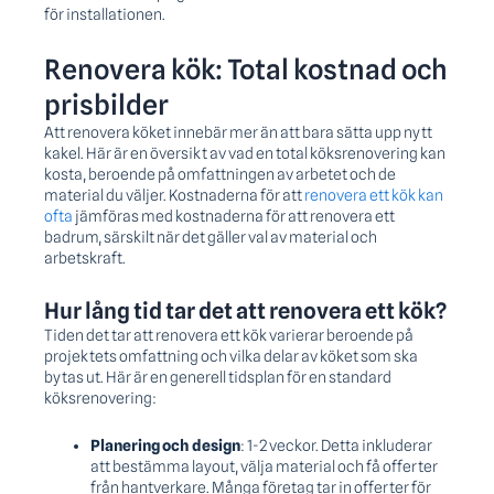
för installationen.
Renovera kök: Total kostnad och
prisbilder
Att renovera köket innebär mer än att bara sätta upp nytt
kakel. Här är en översikt av vad en total köksrenovering kan
kosta, beroende på omfattningen av arbetet och de
material du väljer. Kostnaderna för att
renovera ett kök kan
ofta
jämföras med kostnaderna för att renovera ett
badrum, särskilt när det gäller val av material och
arbetskraft.
Hur lång tid tar det att renovera ett kök?
Tiden det tar att renovera ett kök varierar beroende på
projektets omfattning och vilka delar av köket som ska
bytas ut. Här är en generell tidsplan för en standard
köksrenovering:
Planering och design
: 1-2 veckor. Detta inkluderar
att bestämma layout, välja material och få offerter
från hantverkare. Många företag tar in offerter för