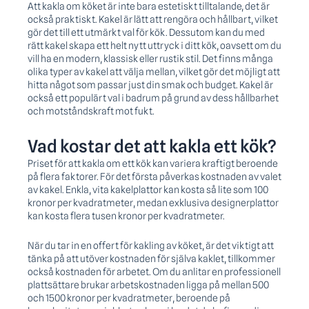
Att kakla om köket är inte bara estetiskt tilltalande, det är
också praktiskt. Kakel är lätt att rengöra och hållbart, vilket
gör det till ett utmärkt val för kök. Dessutom kan du med
rätt kakel skapa ett helt nytt uttryck i ditt kök, oavsett om du
vill ha en modern, klassisk eller rustik stil. Det finns många
olika typer av kakel att välja mellan, vilket gör det möjligt att
hitta något som passar just din smak och budget. Kakel är
också ett populärt val i badrum på grund av dess hållbarhet
och motståndskraft mot fukt.
Vad kostar det att kakla ett kök?
Priset för att kakla om ett kök kan variera kraftigt beroende
på flera faktorer. För det första påverkas kostnaden av valet
av kakel. Enkla, vita kakelplattor kan kosta så lite som 100
kronor per kvadratmeter, medan exklusiva designerplattor
kan kosta flera tusen kronor per kvadratmeter.
När du tar in en offert för kakling av köket, är det viktigt att
tänka på att utöver kostnaden för själva kaklet, tillkommer
också kostnaden för arbetet. Om du anlitar en professionell
plattsättare brukar arbetskostnaden ligga på mellan 500
och 1500 kronor per kvadratmeter, beroende på