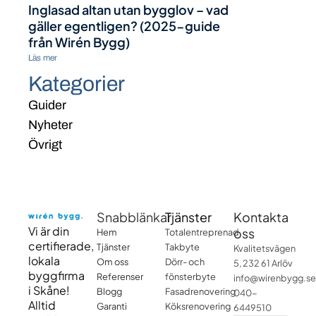
Inglasad altan utan bygglov – vad
gäller egentligen? (2025-guide
från Wirén Bygg)
Läs mer
Kategorier
Guider
Nyheter
Övrigt
Snabblänkar
Tjänster
Kontakta
Vi är din
oss
Hem
Totalentreprenad
certifierade,
Tjänster
Takbyte
Kvalitetsvägen
lokala
Om oss
Dörr- och
5, 232 61 Arlöv
byggfirma
Referenser
fönsterbyte
info@wirenbygg.se
i Skåne!
Blogg
Fasadrenovering
040-
Alltid
Garanti
Köksrenovering
6449510