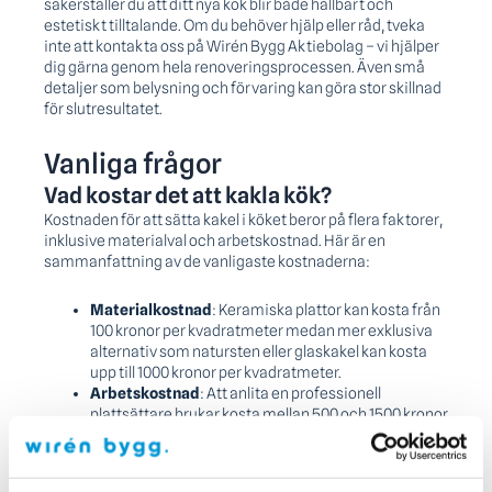
säkerställer du att ditt nya kök blir både hållbart och
estetiskt tilltalande. Om du behöver hjälp eller råd, tveka
inte att kontakta oss på Wirén Bygg Aktiebolag – vi hjälper
dig gärna genom hela renoveringsprocessen. Även små
detaljer som belysning och förvaring kan göra stor skillnad
för slutresultatet.
Vanliga frågor
Vad kostar det att kakla kök?
Kostnaden för att sätta kakel i köket beror på flera faktorer,
inklusive materialval och arbetskostnad. Här är en
sammanfattning av de vanligaste kostnaderna:
Materialkostnad
: Keramiska plattor kan kosta från
100 kronor per kvadratmeter medan mer exklusiva
alternativ som natursten eller glaskakel kan kosta
upp till 1000 kronor per kvadratmeter.
Arbetskostnad
: Att anlita en professionell
plattsättare brukar kosta mellan 500 och 1500 kronor
per kvadratmeter.
Övriga kostnader
: Glöm inte bort kostnader för fix,
fog, och andra tillbehör som kan behövas för