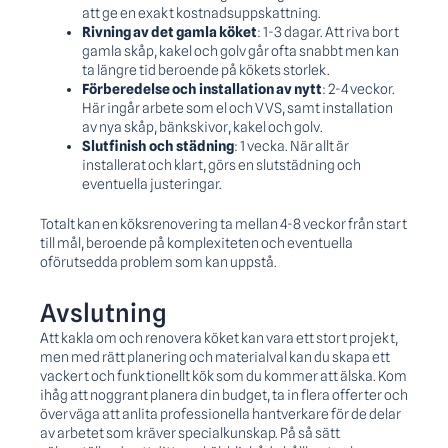
att ge en exakt kostnadsuppskattning.
Rivning av det gamla köket
: 1-3 dagar. Att riva bort
gamla skåp, kakel och golv går ofta snabbt men kan
ta längre tid beroende på kökets storlek.
Förberedelse och installation av nytt
: 2-4 veckor.
Här ingår arbete som el och VVS, samt installation
av nya skåp, bänkskivor, kakel och golv.
Slutfinish och städning
: 1 vecka. När allt är
installerat och klart, görs en slutstädning och
eventuella justeringar.
Totalt kan en köksrenovering ta mellan 4-8 veckor från start
till mål, beroende på komplexiteten och eventuella
oförutsedda problem som kan uppstå.
Avslutning
Att kakla om och renovera köket kan vara ett stort projekt,
men med rätt planering och materialval kan du skapa ett
vackert och funktionellt kök som du kommer att älska. Kom
ihåg att noggrant planera din budget, ta in flera offerter och
överväga att anlita professionella hantverkare för de delar
av arbetet som kräver specialkunskap. På så sätt