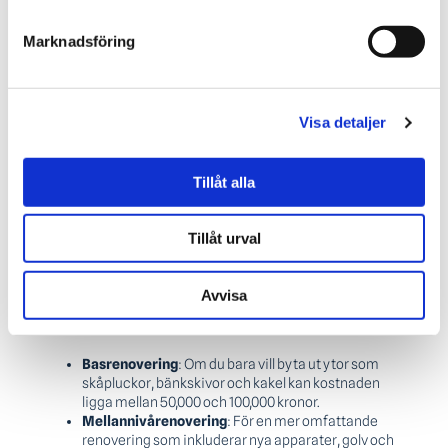
skynda och behöva rätta till misstag senare.
Marknadsföring
Att kakla ett badrum kan dock vara mer utmanande än att
kakla ett kök, särskilt på grund av de våta områdena som
kräver extra noggrannhet och rätt material.
Visa detaljer
Om du känner dig osäker kan det dock vara klokt att anlita
en professionell plattsättare för att säkerställa ett
professionellt och hållbart resultat.
Tillåt alla
Vad kostar det att renovera ett kök
2024?
Tillåt urval
Kostnaden för att renovera ett kök 2024 kan variera
beroende på omfattningen av renoveringen och de
Avvisa
material och apparater du väljer. Här är några riktlinjer för
vad olika delar av en köksrenovering kan kosta:
Basrenovering
: Om du bara vill byta ut ytor som
skåpluckor, bänkskivor och kakel kan kostnaden
ligga mellan 50,000 och 100,000 kronor.
Mellannivårenovering
: För en mer omfattande
renovering som inkluderar nya apparater, golv och