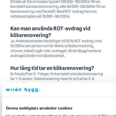
Ett kök på 10 kvm kostar typiskt 100 000–180 000 kr för en
komplett standardrenovering, eller 60 000–100 000 kr för en
basrenovering med facelyft. Med ROT-avdrag hamnar
nettokostnaden på 78 000–140 000 kr.
Kan man använda ROT-avdrag vid
köksrenovering?
Ja. Arbetskostnaden berättigar till 30 % ROT-avdrag, max
50 000 kr per person och år. Material (köksinredning,
vitvaror, kakel) ingår inte i avdraget. Wirén Bygg hanterar
avdraget direkt mot Skatteverket.
Hur lång tid tar en köksrenovering?
En facelyft tar 3–7 dagar. En komplett standardrenovering
tar 1–3 veckor. Totalrenovering med rör och el tar 2–4
veckor. Räkna med att köket är obrukbart under hela
perioden.
Vilket kök ger bäst pris-kvalitetskvot?
IKEA-stommar med uppgraderade luckor från externa
Denna webbplats använder cookies
leverantörer ger ofta bäst pris-kvalitetskvot för