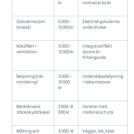
kr
motiverar byte
Golvvärme (om
5 000–
Elektrisk golvvärme
önskat)
12 000 kr
under klinker
Köksfläkt +
3 000–
Integrerad fläkt
ventilation
12 000 kr
dyrare än
frihängande
Belysning (inkl.
3 000–
Underskåpsbelysning
montering)
10 000
+ takarmaturer
kr
Bänkskivans
2 000–8
Varierar med
stänkskydd/kakel
000 kr
material och yta
Målning och
3 000–8
Väggar, tak, lister