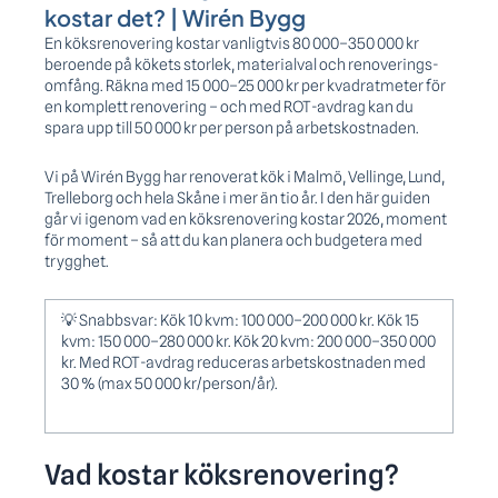
kostar det? | Wirén Bygg
En köksrenovering kostar vanligtvis 80 000–350 000 kr
beroende på kökets storlek, materialval och renoverings­
omfång. Räkna med 15 000–25 000 kr per kvadratmeter för
en komplett renovering – och med ROT-avdrag kan du
spara upp till 50 000 kr per person på arbetskostnaden.
Vi på Wirén Bygg har renoverat kök i Malmö, Vellinge, Lund,
Trelleborg och hela Skåne i mer än tio år. I den här guiden
går vi igenom vad en köksrenovering kostar 2026, moment
för moment – så att du kan planera och budgetera med
trygghet.
💡
Snabbsvar: Kök 10 kvm: 100 000–200 000 kr. Kök 15
kvm: 150 000–280 000 kr. Kök 20 kvm: 200 000–350 000
kr. Med ROT-avdrag reduceras arbetskostnaden med
30 % (max 50 000 kr/person/år).
Vad kostar köksrenovering?