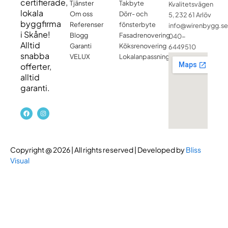
certifierade,
Tjänster
Takbyte
Kvalitetsvägen
lokala
Om oss
Dörr- och
5, 232 61 Arlöv
byggfirma
Referenser
fönsterbyte
info@wirenbygg.se
i Skåne!
Blogg
Fasadrenovering
040-
Alltid
Garanti
Köksrenovering
6449510
snabba
VELUX
Lokalanpassning
offerter,
alltid
garanti.
F
I
a
n
c
s
e
t
b
a
o
g
o
r
Copyright @ 2026 | All rights reserved | Developed by
Bliss
k
a
m
Visual