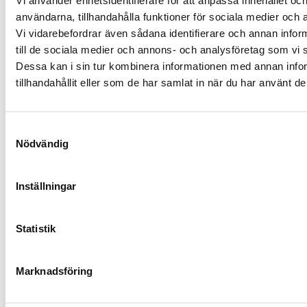
Vi använder enhetsidentifierare för att anpassa innehållet och
standardhushåll. Vill du ha riktigt lång hållbarhet och känsla
– välj svenska premiumkök som Marbodal eller Kvänum.
användarna, tillhandahålla funktioner för sociala medier och a
Vi vidarebefordrar även sådana identifierare och annan inform
Behöver jag bygglov för
till de sociala medier och annons- och analysföretag som vi
köksrenovering?
Dessa kan i sin tur kombinera informationen med annan info
Normalt inte – köksrenovering kräver inget bygglov. Om du
tillhandahållit eller som de har samlat in när du har använt de
river en bärande vägg krävs bygganmälan och
konstruktionsgranskning. El- och rörarbeten kräver
behöriga installatörer men inget tillstånd i sig.
Samtyckesval
Nödvändig
Vad kostar det att bara byta
köksluckor?
Att byta luckor och fronter på ett befintligt kök kostar
Inställningar
normalt 15 000–50 000 kr beroende på antal luckor och
material. Lägg till 5 000–15 000 kr för ny bänkskiva och
blandare för ett rejält facelyft.
Statistik
Se våra tjänster!
Marknadsföring
Läs mer