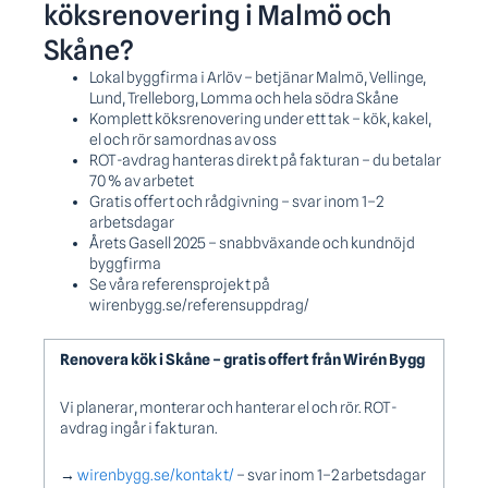
köksrenovering i Malmö och
Skåne?
Lokal byggfirma i Arlöv – betjänar Malmö, Vellinge,
Lund, Trelleborg, Lomma och hela södra Skåne
Komplett köksrenovering under ett tak – kök, kakel,
el och rör samordnas av oss
ROT-avdrag hanteras direkt på fakturan – du betalar
70 % av arbetet
Gratis offert och rådgivning – svar inom 1–2
arbetsdagar
Årets Gasell 2025 – snabbväxande och kundnöjd
byggfirma
Se våra referensprojekt på
wirenbygg.se/referensuppdrag/
Renovera kök i Skåne – gratis offert från Wirén Bygg
Vi planerar, monterar och hanterar el och rör. ROT-
avdrag ingår i fakturan.
→
wirenbygg.se/kontakt/
– svar inom 1–2 arbetsdagar