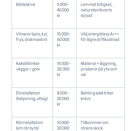
Bänkskiva
5 000–
Laminat billigast,
40 000
natursten/kvarts
kr
dyrast
Vitvaror (spis, kyl,
15 000–
Välj energiklass A+++
frys, diskmaskin)
60 000
för lägre driftkostnad
kr
Kakel/klinker
15 000–
Material + läggning,
väggar + golv
35 000
prisberor på yta och
kr
val
Elinstallation
8 000–
Behörig elektriker
(belysning, uttag)
20 000
krävs
kr
Rörinstallation
10 000–
Tillkommer om
(om rör byts)
30 000
rörens skick