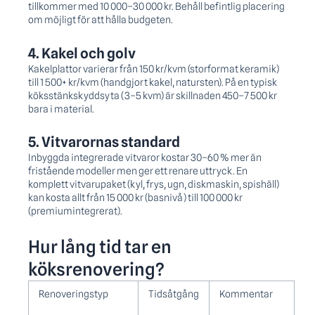
tillkommer med 10 000–30 000 kr. Behåll befintlig placering
om möjligt för att hålla budgeten.
4. Kakel och golv
Kakelplattor varierar från 150 kr/kvm (storformat keramik)
till 1 500+ kr/kvm (handgjort kakel, natursten). På en typisk
köksstänkskydds­yta (3–5 kvm) är skillnaden 450–7 500 kr
bara i material.
5. Vitvarornas standard
Inbyggda integrerade vitvaror kostar 30–60 % mer än
fristående modeller men ger ett renare uttryck. En
komplett vitvarupaket (kyl, frys, ugn, diskmaskin, spishäll)
kan kosta allt från 15 000 kr (basnivå) till 100 000 kr
(premiumintegrerat).
Hur lång tid tar en
köksrenovering?
Renoveringstyp
Tidsåtgång
Kommentar