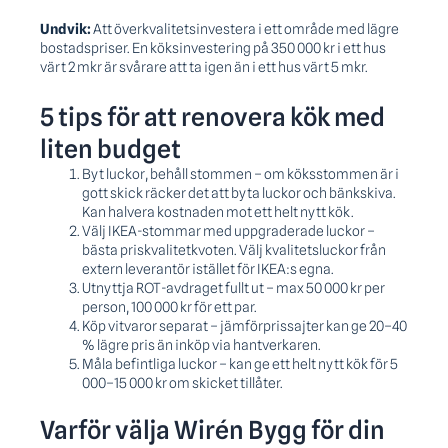
Undvik:
Att överkvalitetsinvestera i ett område med lägre
bostadspriser. En köksinvestering på 350 000 kr i ett hus
värt 2 mkr är svårare att ta igen än i ett hus värt 5 mkr.
5 tips för att renovera kök med
liten budget
Byt luckor, behåll stommen – om köksstommen är i
gott skick räcker det att byta luckor och bänkskiva.
Kan halvera kostnaden mot ett helt nytt kök.
Välj IKEA-stommar med uppgraderade luckor –
bästa pris­kvalitet­kvoten. Välj kvalitetsluckor från
extern leverantör istället för IKEA:s egna.
Utnyttja ROT-avdraget fullt ut – max 50 000 kr per
person, 100 000 kr för ett par.
Köp vitvaror separat – jämförprissajter kan ge 20–40
% lägre pris än inköp via hantverkaren.
Måla befintliga luckor – kan ge ett helt nytt kök för 5
000–15 000 kr om skicket tillåter.
Varför välja Wirén Bygg för din