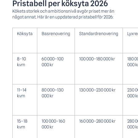
Pristabell per köksyta 2026
Kökets storlek och ambitionsnivå avgör priset mer än
något annat. Här är en uppdaterad pristabell för 2026:
Köksyta
Basrenovering
Standardrenovering
Lyxre
8–10
60 000–100
100 000–180 000 kr
180 
kvm
000 kr
000 k
11–14
80 000–130
130 000–230 000 kr
230 
kvm
000 kr
000 k
15–18
100 000–160
160 000–280 000 kr
280 
kvm
000 kr
000 k