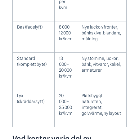
per
kvm
Bas (facelyft)
8 000–
Nya luckor/fronter,
12 000
bänkskiva, blandare,
kr/kvm
målning
Standard
13
Ny stomme, luckor,
(komplett byte)
000–
bänk, vitvaror, kakel,
20 000
armaturer
kr/kvm
Lyx
20
Platsbyggt,
(skräddarsytt)
000–
natursten,
35 000
integrerat,
kr/kvm
golvvärme, ny layout
Vad kostar varje del av