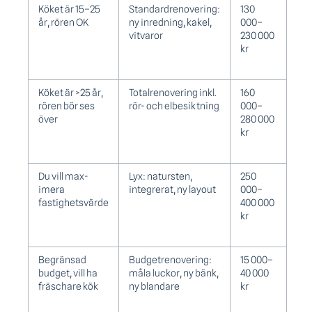
Köket är 15–25
Standardrenovering:
130
år, rören OK
ny inredning, kakel,
000–
vitvaror
230 000
kr
Köket är >25 år,
Totalrenovering inkl.
160
rören bör ses
rör- och elbesiktning
000–
över
280 000
kr
Du vill max­
Lyx: natursten,
250
imera
integrerat, ny layout
000–
fastighetsvärde
400 000
kr
Begränsad
Budgetrenovering:
15 000–
budget, vill ha
måla luckor, ny bänk,
40 000
fräschare kök
ny blandare
kr