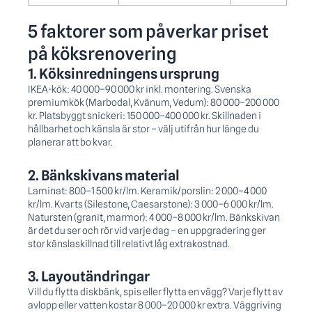
5 faktorer som påverkar priset
på köksrenovering
1. Köksinredningens ursprung
IKEA-kök: 40 000–90 000 kr inkl. montering. Svenska
premiumkök (Marbodal, Kvänum, Vedum): 80 000–200 000
kr. Platsbyggt snickeri: 150 000–400 000 kr. Skillnaden i
hållbarhet och känsla är stor – välj utifrån hur länge du
planerar att bo kvar.
2. Bänkskivans material
Laminat: 800–1 500 kr/lm. Keramik/porslin: 2 000–4 000
kr/lm. Kvarts (Silestone, Caesarstone): 3 000–6 000 kr/lm.
Natursten (granit, marmor): 4 000–8 000 kr/lm. Bänkskivan
är det du ser och rör vid varje dag – en uppgradering ger
stor känsla­skillnad till relativt låg extra­kostnad.
3. Layout­ändringar
Vill du flytta diskbänk, spis eller flytta en vägg? Varje flytt av
avlopp eller vatten kostar 8 000–20 000 kr extra. Väggriving