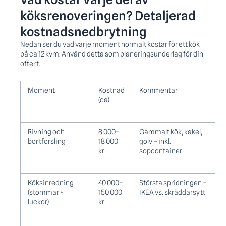
köksrenoveringen? Detaljerad
kostnadsnedbrytning
Nedan ser du vad varje moment normalt kostar för ett kök
på ca 12 kvm. Använd detta som planeringsunderlag för din
offert.
Moment
Kostnad
Kommentar
(ca)
Rivning och
8 000–
Gammalt kök, kakel,
bortforsling
18 000
golv – inkl.
kr
sopcontainer
Köksinredning
40 000–
Största spridningen –
(stommar +
150 000
IKEA vs. skräddarsytt
luckor)
kr