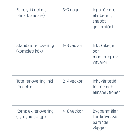
Facelyft (luckor,
3–7 dagar
Inga rör- eller
bänk, blandare)
elarbeten,
snabbt
genomfört
Standardrenovering
1–3 veckor
Inkl. kakel, el
(komplett kök)
och
montering av
vitvaror
Totalrenovering inkl.
2–4 veckor
Inkl. väntetid
rör och el
för rör- och
elinspektioner
Komplex renovering
4–8 veckor
Bygganmälan
(ny layout, vägg)
kan krävas vid
bärande
väggar