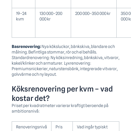
19–24
130 000–200
200 000–350 000 kr
350 
kvm
000 kr
000 k
Basrenovering:
Nya köksluckor, bänkskiva, blandare och
målning. Befintliga stommar, rör och el behålls.
Standardrenovering: Ny köksinredning, bänkskiva, vitvaror,
kakel/klinker och armaturer.
Lyxrenovering:
Premiumsnickerier, naturstensbänk, integrerade vitvaror,
golvvärme och ny layout.
Köksrenovering per kvm – vad
kostar det?
Priset per kvadratmeter varierar kraftigt beroende på
ambitionsnivå:
Renoveringsnivå
Pris
Vad ingår typiskt