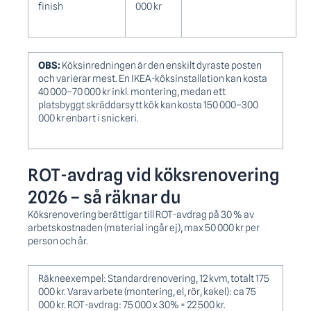
finish
000 kr
OBS:
Köksinredningen är den enskilt dyraste posten
och varierar mest. En IKEA-köksinstallation kan kosta
40 000–70 000 kr inkl. montering, medan ett
platsbyggt skräddarsytt kök kan kosta 150 000–300
000 kr enbart i snickeri.
ROT-avdrag vid köksrenovering
2026 – så räknar du
Köksrenovering berättigar till ROT-avdrag på 30 % av
arbetskostnaden (material ingår ej), max 50 000 kr per
person och år.
Räkneexempel: Standardrenovering, 12 kvm, totalt 175
000 kr. Varav arbete (montering, el, rör, kakel): ca 75
000 kr. ROT-avdrag: 75 000 x 30% = 22 500 kr.