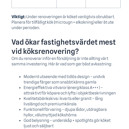
Viktigt:
Under renoveringen är köket vanligtvis obrukbart.
Planera för tillfälligt kök (microugn + elkokning) eller ät ute
under perioden.
Vad ökar fastighetsvärdet mest
vid köksrenovering?
Om du renoverar inför en försäljning är inte allting värt
samma investering. Här är vad som ger bäst avkastning:
Modernt utseende med tidlös design – undvik
trendiga färger som snabbt känns gamla
Energieffektiva vitvaror (energiklass A+++) –
attraktivt för köpare och lyfts i objektbeskrivningen
Kvalitetsbänkskiva i kvarts eller granit – lång
livslängd och premiumkänsla
Funktionell förvaring – djupa lådor, utdragbara
hyllor, välutnyttjad kökshörna
God belysning – underskåp + spotlights gör köket
ljust och säljbart