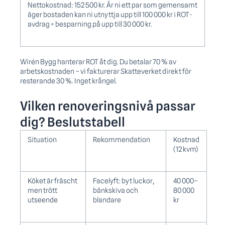
Nettokostnad: 152 500 kr. Är ni ett par som gemensamt
äger bostaden kan ni utnyttja upp till 100 000 kr i ROT-
avdrag = besparning på upp till 30 000 kr.
Wirén Bygg hanterar ROT åt dig. Du betalar 70 % av
arbetskostnaden – vi fakturerar Skatteverket direkt för
resterande 30 %. Inget krångel.
Vilken renoveringsnivå passar
dig? Beslutstabell
Situation
Rekommendation
Kostnad
(12 kvm)
Köket är fräscht
Facelyft: byt luckor,
40 000–
men trött
bänkskiva och
80 000
utseende
blandare
kr