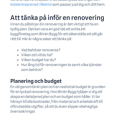
totalentreprenad i Malmö
som passar just dig och ditt hem.
Att tänka på inför en renovering
Innan du påbörjar din renovering är det viktigt att ha en
tydlig plan. Det kan vara en god idé att anlita ett
byggföretag som Wirén Bygg för att säkerställa att allt går
rätt till. Här är några saker att tänka på:
Vad behöver renoveras?
Vilken stil vill du ha?
Vilken budget har du?
Hur lång tid får renoveringen ta samt vilka tjänster
som behövs?
Planering och budget
En väl genomtänkt plan och en realistisk budget är grunden
för en lyckad renovering. Hos Wirén Bygg hjälper vi dig att
skapa en detaljerad plan och en budget som håller. Vi tar
hänsyn till alla kostnader, från material och arbetskraft till
oförutsedda utgifter, så att du även slipper obehagliga
överraskningar.