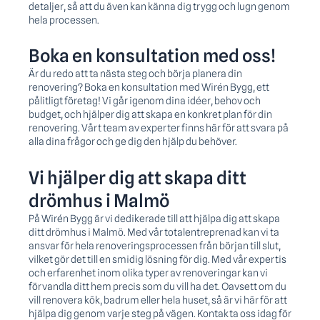
detaljer, så att du även kan känna dig trygg och lugn genom
hela processen.
Boka en konsultation med oss!
Är du redo att ta nästa steg och börja planera din
renovering? Boka en konsultation med Wirén Bygg, ett
pålitligt företag! Vi går igenom dina idéer, behov och
budget, och hjälper dig att skapa en konkret plan för din
renovering. Vårt team av experter finns här för att svara på
alla dina frågor och ge dig den hjälp du behöver.
Vi hjälper dig att skapa ditt
drömhus i Malmö
På Wirén Bygg är vi dedikerade till att hjälpa dig att skapa
ditt drömhus i Malmö. Med vår totalentreprenad kan vi ta
ansvar för hela renoveringsprocessen från början till slut,
vilket gör det till en smidig lösning för dig. Med vår expertis
och erfarenhet inom olika typer av renoveringar kan vi
förvandla ditt hem precis som du vill ha det. Oavsett om du
vill renovera kök, badrum eller hela huset, så är vi här för att
hjälpa dig genom varje steg på vägen. Kontakta oss idag för