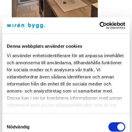
Denna webbplats använder cookies
Vi använder enhetsidentifierare för att anpassa innehållet
och annonserna till användarna, tillhandahålla funktioner
för sociala medier och analysera vår trafik. Vi
vidarebefordrar även sådana identifierare och annan
Referensjobb: Svanegränd
information från din enhet till de sociala medier och
(totalrenovering)
annons- och analysföretag som vi samarbetar med.
Läs mer
Dessa kan i sin tur kombinera informationen med annan
information som du har tillhandahållit eller som de har
samlat in när du har använt deras tjänster.
Samtyckesval
Nödvändig