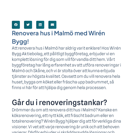
Renovera hus i Malmö med Wirén
Bygg!
Att renovera hus i Malmö har aldrig varit enklare! Hos Wirén
Bygg Aktiebolag, ett pålitligt byggföretag, erbjuder vi en
komplett lösning för dig som vill förvandla ditt hem. Vårt
byggföretag har lång erfarenhet av att utföra renoveringar i
Malmö och Skåne, och vi är stolta över att kunna erbjuda
tjänster av högsta kvalitet. Oavsett om du vill renovera hela
huset, bygga om köket eller fräscha upp badrummet, så
finns vi här för att hjälpa dig genom hela processen.
Går du i renoveringstankar?
Drömmer du om att renovera ditt hus i Malmö? Kanske en
köksrenovering, ett nytt kök, ett fräscht badrum eller en
totalrenovering? Wirén Bygg hjälper dig att förverkliga dina
visioner. Vi vet att varje renovering är unik och att behoven
varierar. Därför erbjuder vi skräddarsydda lösningar och