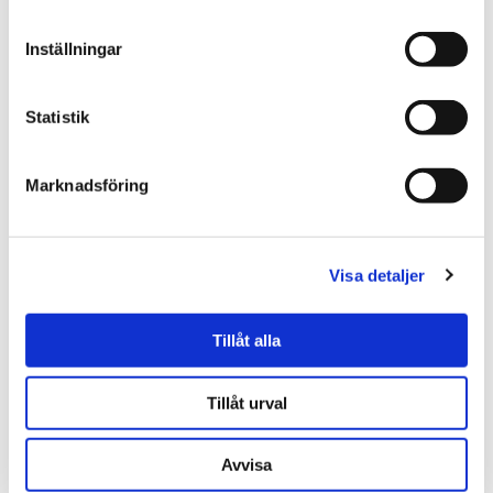
Inställningar
Statistik
Marknadsföring
Visa detaljer
Referensjobb: Malörtsvägen
Tillåt alla
(takbyte, tillbyggnad,
fasadrenovering)
Tillåt urval
Läs mer
Avvisa