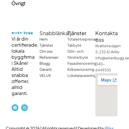
Övrigt
Snabblänkar
Tjänster
Kontakta
Vi är din
oss
Hem
Totalentreprenad
certifierade,
Tjänster
Takbyte
Kvalitetsvägen
lokala
Om oss
Dörr- och
5, 232 61 Arlöv
byggfirma
Referenser
fönsterbyte
info@wirenbygg.se
i Skåne!
Blogg
Fasadrenovering
040-
Alltid
Garanti
Köksrenovering
6449510
snabba
VELUX
Lokalanpassning
offerter,
alltid
garanti.
F
I
a
n
c
s
e
t
b
a
o
g
o
r
Copyright @ 2026 | All rights reserved | Developed by
Bliss