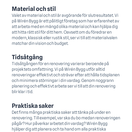
Material och stil
Valet av material och stil är avgörande för slutresultatet. Vi
på Wirén Bygg är ett pålitligt företag som har erfarenhet av
att arbeta med en mängd olika material och kan hjälpa dig
att hitta rätt stil för ditt hem. Oavsett om du föredrar en
modern, klassisk eller rustik stil, ser vi till att materialvalen
matchar din vision och budget.
Tidsåtgång
Tidsåtgången för en renovering varierar beroende på
projektets omfattning. Vi på Wirén Bygg utför alltid
renoveringar effektivt och strävar efter att hålla tidsplanen
och minimera störningar i din vardag. Genom noggrann
planering och effektivt arbete ser vi till att din renovering
blir klar i tid.
Praktiska saker
Det finns många praktiska saker att tänka på under en
renovering. Till exempel, var ska du bo medan renoveringen
pågår? Hur påverkar arbetet din vardag? Wirén Bygg
hjälper dig att planera och ta hand om alla praktiska