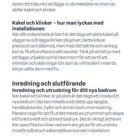
detta rätt tidpunkt att lägga in värmekablarna innan du
sätter kakel och klinker.
Kakel och klinker – hur man lyckas med
installationen
När allt underarbete är klart är det dags att sätta kakel på
väggarna och lägga klinker på golvet. Detta kräver
precision och tålamod, men med rätt teknik och verktyg
kan du få ett professionellt resultat. Tänk på att börja med
att lägga ut kaklet och klinkern torrt för att se till att
mönster och skärningar blir som du vill ha dem innan du
börjar sätta dem med fix.
Inredning och slutförande
Inredning och utrustning för ditt nya badrum
När kakel och klinker är på plats är det dags att inreda ditt
nya badrum. Det kan innebära att sätta upp speglar,
handdukstorkar, hyllor och annan badrumsinredning.
Planera noga för att få ut det mesta av utrymmet och skapa
ett funktionellt och stilrent badrum. Det är viktigt att ha en
klar specifikation över vad som ska göras för att undvika
missförstånd och säkerställa en korrekt installation.