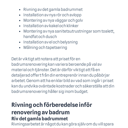
Rivning av det gamla badrummet
Installation av nya rör och avlopp
Montering av nya väggar och golv
Installation av kakel och klinker
Montering av nya sanitetsutrustningar som toalett,
handfat och dusch
Installation av el och belysning
Målning och tapetsering
Det är viktigt att notera att priset för en
badrumsrenovering kan variera beroende på val av
material och tjänster. Det är därför viktigt att få en
detaljerad offert från din entreprenör innan du påbörjar
arbetet. Genom att ha en klar bild av vad som ingår i priset
kan du undvika oväntade kostnader och säkerställa att din
badrumsrenovering håller sig inom budget.
Rivning och förberedelse inför
renovering av badrum
Riv det gamla badrummet
Rivningsarbetet är något du kan göra själv om du vill spara