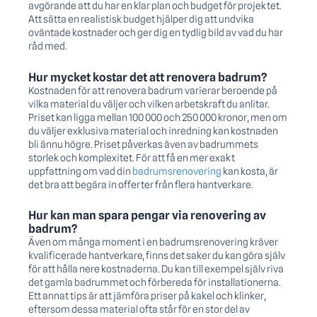
avgörande att du har en klar plan och budget för projektet.
Att sätta en realistisk budget hjälper dig att undvika
oväntade kostnader och ger dig en tydlig bild av vad du har
råd med.
Hur mycket kostar det att renovera badrum?
Kostnaden för att renovera badrum varierar beroende på
vilka material du väljer och vilken arbetskraft du anlitar.
Priset kan ligga mellan 100 000 och 250 000 kronor, men om
du väljer exklusiva material och inredning kan kostnaden
bli ännu högre. Priset påverkas även av badrummets
storlek och komplexitet. För att få en mer exakt
uppfattning om vad din
badrumsrenovering
kan kosta, är
det bra att begära in offerter från flera hantverkare.
Hur kan man spara pengar via renovering av
badrum?
Även om många moment i en badrumsrenovering kräver
kvalificerade hantverkare, finns det saker du kan göra själv
för att hålla nere kostnaderna. Du kan till exempel själv riva
det gamla badrummet och förbereda för installationerna.
Ett annat tips är att jämföra priser på kakel och klinker,
eftersom dessa material ofta står för en stor del av