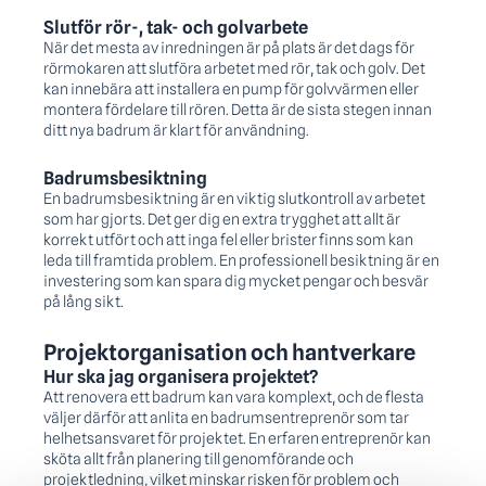
Slutför rör-, tak- och golvarbete
När det mesta av inredningen är på plats är det dags för
rörmokaren att slutföra arbetet med rör, tak och golv. Det
kan innebära att installera en pump för golvvärmen eller
montera fördelare till rören. Detta är de sista stegen innan
ditt nya badrum är klart för användning.
Badrumsbesiktning
En badrumsbesiktning är en viktig slutkontroll av arbetet
som har gjorts. Det ger dig en extra trygghet att allt är
korrekt utfört och att inga fel eller brister finns som kan
leda till framtida problem. En professionell besiktning är en
investering som kan spara dig mycket pengar och besvär
på lång sikt.
Projektorganisation och hantverkare
Hur ska jag organisera projektet?
Att renovera ett badrum kan vara komplext, och de flesta
väljer därför att anlita en badrumsentreprenör som tar
helhetsansvaret för projektet. En erfaren entreprenör kan
sköta allt från planering till genomförande och
projektledning, vilket minskar risken för problem och