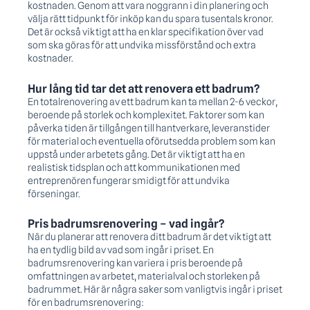
kostnaden. Genom att vara noggrann i din planering och
välja rätt tidpunkt för inköp kan du spara tusentals kronor.
Det är också viktigt att ha en klar specifikation över vad
som ska göras för att undvika missförstånd och extra
kostnader.
Hur lång tid tar det att renovera ett badrum?
En totalrenovering av ett badrum kan ta mellan 2-6 veckor,
beroende på storlek och komplexitet. Faktorer som kan
påverka tiden är tillgången till hantverkare, leveranstider
för material och eventuella oförutsedda problem som kan
uppstå under arbetets gång. Det är viktigt att ha en
realistisk tidsplan och att kommunikationen med
entreprenören fungerar smidigt för att undvika
förseningar.
Pris badrumsrenovering – vad ingår?
När du planerar att renovera ditt badrum är det viktigt att
ha en tydlig bild av vad som ingår i priset. En
badrumsrenovering kan variera i pris beroende på
omfattningen av arbetet, materialval och storleken på
badrummet. Här är några saker som vanligtvis ingår i priset
för en badrumsrenovering: