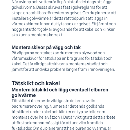
När avlopp och vattenrör är på plats är det dags att lägga
golvskivorna. Dessa skruvas fast i golvreglarna för att
skapa en stabil bas för resten av golvet. Om du planerar att
installera golvvärme är detta rätt tidpunkt att lägga in
värmekablarna innan du flytspacklar golvet. Ett jämnt och
noggrant utfört golv är avgörande för att kakel och klinker
ska kunna monteras korrekt.
Montera skivor på vägg och tak
På väggarna och taket kan du montera plywood och
våtrumsskivor för att skapa en bra grund för tätskikt och
kakel. Det är viktigt att skivorna monteras stadigt och
jämnt för att undvika problem längre fram i renoveringen.
Tätskikt och kakel
Montera tätskikt och lägg eventuell elburen
golvvärme
Tätskiktet är en av de viktigaste delarna av din
badrumsrenovering. Numera är det enda godkända
tätskiktet under kakel och klinker en typ av folie som
monteras över hela våtzon 1. Det är viktigt att detta arbete
utförs fackmannamässigt för att undvika framtida
fuktskador. Om du planerar att ha elburen golvvärme, är