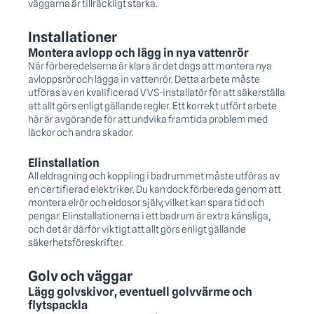
väggarna är tillräckligt starka.
Installationer
Montera avlopp och lägg in nya vattenrör
När förberedelserna är klara är det dags att montera nya
avloppsrör och lägga in vattenrör. Detta arbete måste
utföras av en kvalificerad VVS-installatör för att säkerställa
att allt görs enligt gällande regler. Ett korrekt utfört arbete
här är avgörande för att undvika framtida problem med
läckor och andra skador.
Elinstallation
All eldragning och koppling i badrummet måste utföras av
en certifierad elektriker. Du kan dock förbereda genom att
montera elrör och eldosor själv, vilket kan spara tid och
pengar. Elinstallationerna i ett badrum är extra känsliga,
och det är därför viktigt att allt görs enligt gällande
säkerhetsföreskrifter.
Golv och väggar
Lägg golvskivor, eventuell golvvärme och
flytspackla