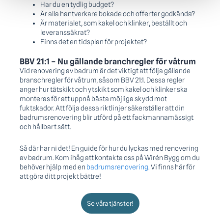
Har du en tydlig budget?
Är alla hantverkare bokade och offerter godkända?
Är materialet, som kakel och klinker, beställt och
leveranssäkrat?
Finns det en tidsplan för projektet?
BBV 21:1 – Nu gällande branchregler för våtrum
Vid renovering av badrum är det viktigt att följa gällande
branschregler för våtrum, såsom BBV 21:1. Dessa regler
anger hur tätskikt och ytskikt som kakel och klinker ska
monteras för att uppnå bästa möjliga skydd mot
fuktskador. Att följa dessa riktlinjer säkerställer att din
badrumsrenovering blir utförd på ett fackmannamässigt
och hållbart sätt.
Så där har ni det! En guide för hur du lyckas med renovering
av badrum. Kom ihåg att kontakta oss på Wirén Bygg om du
behöver hjälp med en
badrumsrenovering
. Vi finns här för
att göra ditt projekt bättre!
Se våra tjänster!